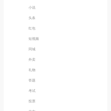
小说
头条
红包
短视频
同城
外卖
礼物
答题
考试
投票