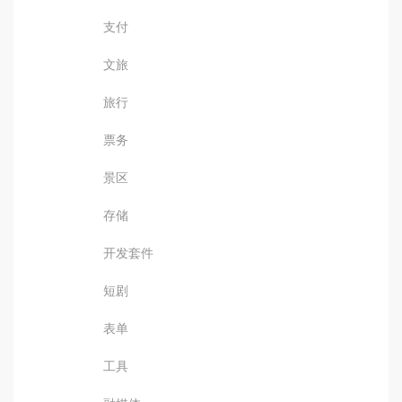
支付
文旅
旅行
票务
景区
存储
开发套件
短剧
表单
工具