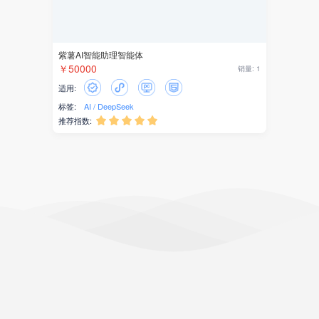
紫薯AI智能助理智能体
￥50000
销量: 1
适用:
标签:
AI
DeepSeek
推荐指数:





热门类型
帮助与支持
微信小程序
引擎使用体验