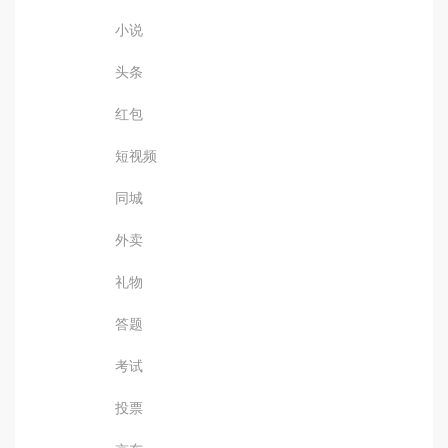
小说
头条
红包
短视频
同城
外卖
礼物
答题
考试
投票