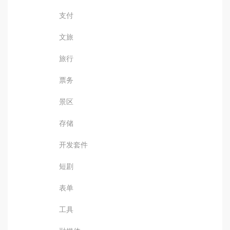
支付
文旅
旅行
票务
景区
存储
开发套件
短剧
表单
工具