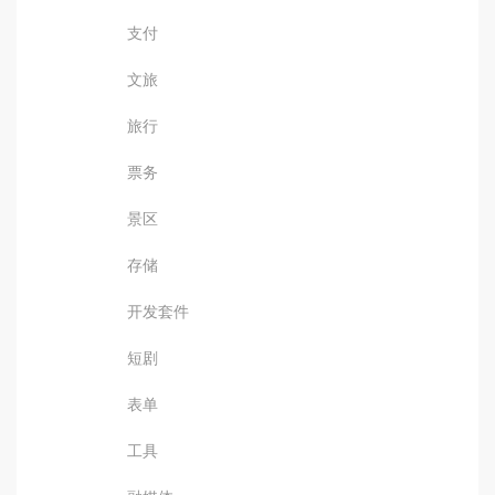
支付
文旅
旅行
票务
景区
存储
开发套件
短剧
表单
工具