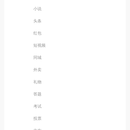
小说
头条
红包
短视频
同城
外卖
礼物
答题
考试
投票