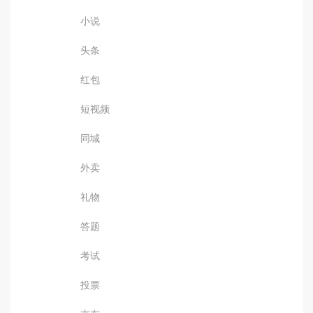
小说
头条
红包
短视频
同城
外卖
礼物
答题
考试
投票