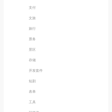
支付
文旅
旅行
票务
景区
存储
开发套件
短剧
表单
工具