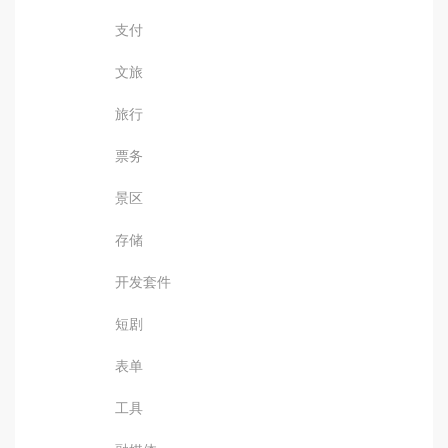
支付
文旅
旅行
票务
景区
存储
开发套件
短剧
表单
工具