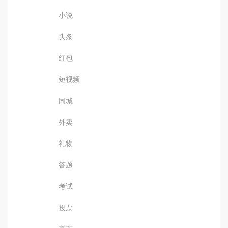
小说
头条
红包
短视频
同城
外卖
礼物
答题
考试
投票