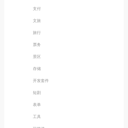
支付
文旅
旅行
票务
景区
存储
开发套件
短剧
表单
工具