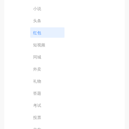
小说
头条
红包
短视频
同城
外卖
礼物
答题
考试
投票