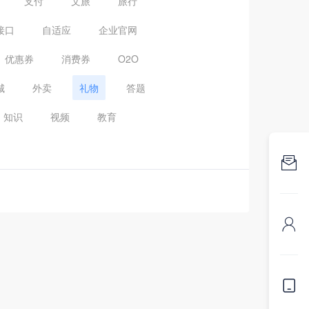
支付
文旅
旅行
接口
自适应
企业官网
优惠券
消费券
O2O
城
外卖
礼物
答题
知识
视频
教育


