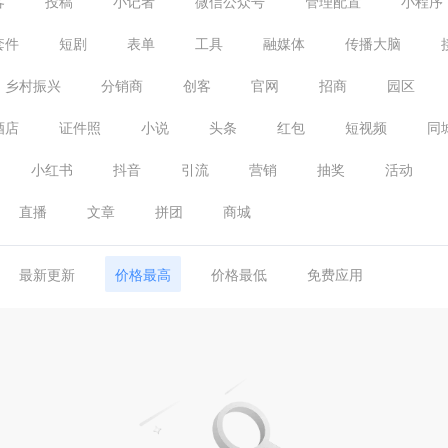
客
投稿
小记者
微信公众号
管理配置
小程序
套件
短剧
表单
工具
融媒体
传播大脑
乡村振兴
分销商
创客
官网
招商
园区
酒店
证件照
小说
头条
红包
短视频
同
小红书
抖音
引流
营销
抽奖
活动
直播
文章
拼团
商城
最新更新
价格最高
价格最低
免费应用