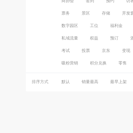
商协会
签到
预约
访
票务
景区
存储
开发
数字园区
工位
福利金
私域流量
权益
预订
考试
投票
京东
变现
吸粉营销
积分兑换
零售
排序方式
默认
销量最高
最早上架