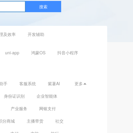
搜索
理及效率
开发辅助
uni-app
鸿蒙OS
抖音小程序
助手
客服系统
紫薯AI
更多

身份证识别
企业智能体
产业服务
网银支付
积分商城
主播带货
社交