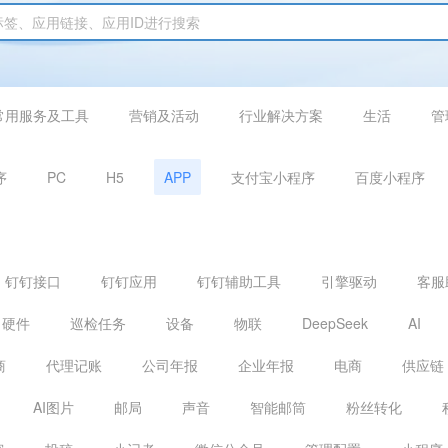
常用服务及工具
营销及活动
行业解决方案
生活
管
序
PC
H5
APP
支付宝小程序
百度小程序
钉钉接口
钉钉应用
钉钉辅助工具
引擎驱动
客服
硬件
巡检任务
设备
物联
DeepSeek
AI
商
代理记账
公司年报
企业年报
电商
供应链
AI图片
邮局
声音
智能邮筒
粉丝转化