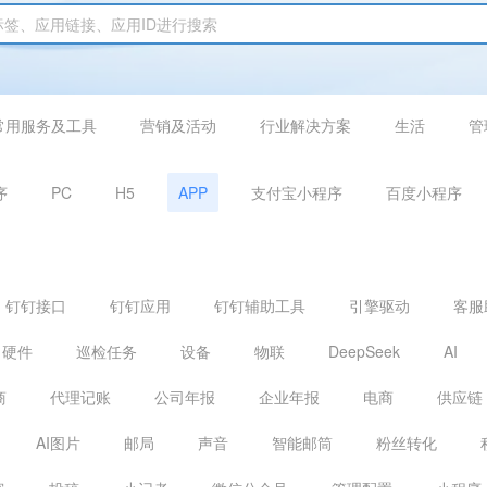
常用服务及工具
营销及活动
行业解决方案
生活
管
序
PC
H5
APP
支付宝小程序
百度小程序
钉钉接口
钉钉应用
钉钉辅助工具
引擎驱动
客服
硬件
巡检任务
设备
物联
DeepSeek
AI
商
代理记账
公司年报
企业年报
电商
供应链
AI图片
邮局
声音
智能邮筒
粉丝转化