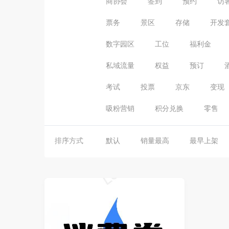
商协会
签到
预约
访
票务
景区
存储
开发
数字园区
工位
福利金
私域流量
权益
预订
考试
投票
京东
变现
吸粉营销
积分兑换
零售
排序方式
默认
销量最高
最早上架