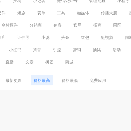
客
投稿
小记者
微信公众号
管理配置
小程序
套件
短剧
表单
工具
融媒体
传播大脑
乡村振兴
分销商
创客
官网
招商
园区
酒店
证件照
小说
头条
红包
短视频
同
小红书
抖音
引流
营销
抽奖
活动
直播
文章
拼团
商城
最新更新
价格最高
价格最低
免费应用