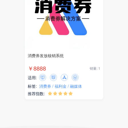
消费券发放核销系统
￥8888
销量: 1
适用:
标签:
消费券
福利金
融媒体
推荐指数:




