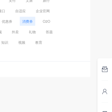
支付
文旅
旅行
接口
自适应
企业官网
优惠券
消费券
O2O
城
外卖
礼物
答题
知识
视频
教育

