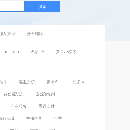
搜索
理及效率
开发辅助
uni-app
鸿蒙OS
抖音小程序
助手
客服系统
紫薯AI
更多

身份证识别
企业智能体
产业服务
网银支付
积分商城
主播带货
社交