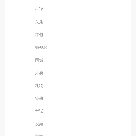
小说
头条
红包
短视频
同城
外卖
礼物
答题
考试
投票