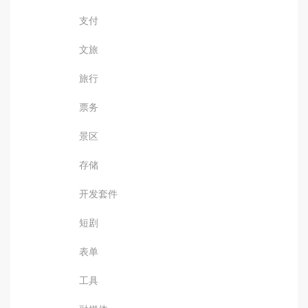
支付
文旅
旅行
票务
景区
存储
开发套件
短剧
表单
工具