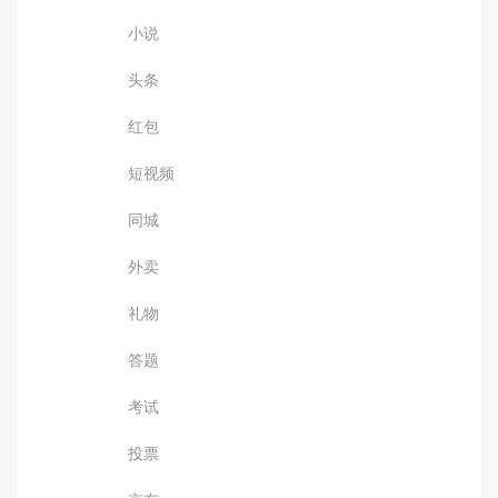
小说
头条
红包
短视频
同城
外卖
礼物
答题
考试
投票