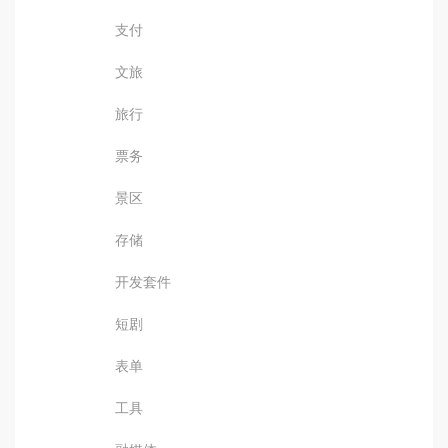
支付
文旅
旅行
票务
景区
存储
开发套件
短剧
表单
工具