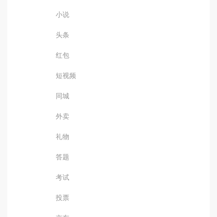
小说
头条
红包
短视频
同城
外卖
礼物
答题
考试
投票