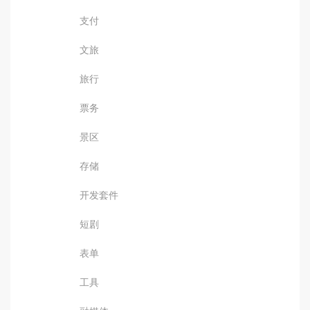
支付
文旅
旅行
票务
景区
存储
开发套件
短剧
表单
工具