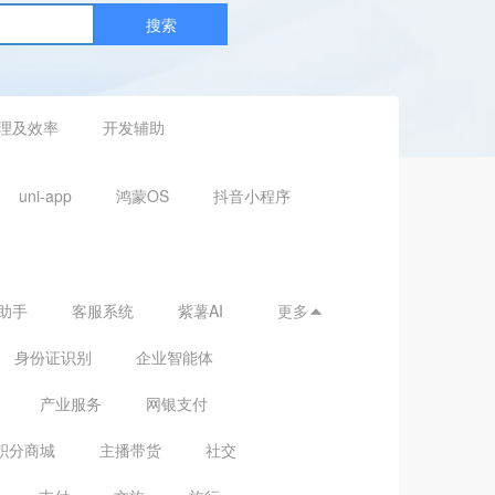
搜索
理及效率
开发辅助
uni-app
鸿蒙OS
抖音小程序
助手
客服系统
紫薯AI
更多

身份证识别
企业智能体
产业服务
网银支付
积分商城
主播带货
社交