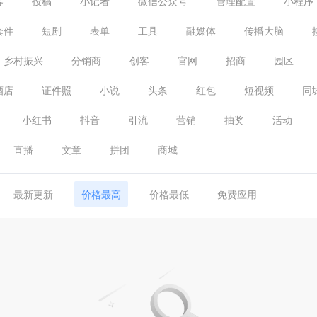
客
投稿
小记者
微信公众号
管理配置
小程序
套件
短剧
表单
工具
融媒体
传播大脑
乡村振兴
分销商
创客
官网
招商
园区
酒店
证件照
小说
头条
红包
短视频
同
小红书
抖音
引流
营销
抽奖
活动
直播
文章
拼团
商城
最新更新
价格最高
价格最低
免费应用