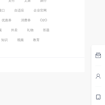
支付
文旅
旅行
接口
自适应
企业官网
优惠券
消费券
O2O
城
外卖
礼物
答题
知识
视频
教育


