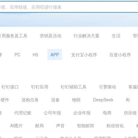
常用服务及工具
营销及活动
行业解决方案
生活
管
序
PC
H5
APP
支付宝小程序
百度小程序
钉钉接口
钉钉应用
钉钉辅助工具
引擎驱动
客服
硬件
巡检任务
设备
物联
DeepSeek
AI
商
代理记账
公司年报
企业年报
电商
供应链
AI图片
邮局
声音
智能邮筒
粉丝转化