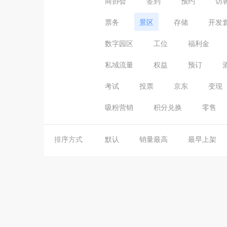
商协会
签到
预约
访
票务
景区
存储
开发
数字园区
工位
福利金
私域流量
权益
预订
考试
投票
京东
变现
吸粉营销
积分兑换
零售
排序方式
默认
销量最高
最早上架