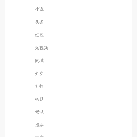
小说
头条
红包
短视频
同城
外卖
礼物
答题
考试
投票