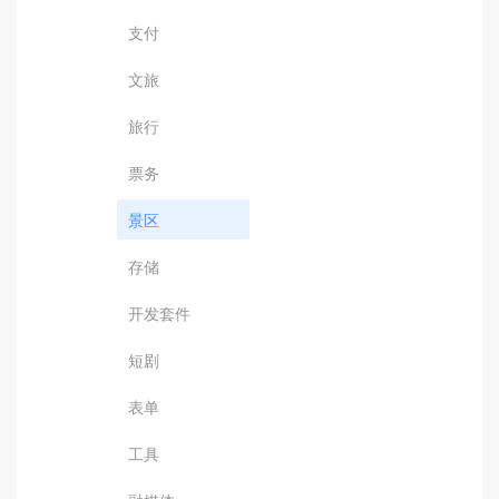
支付
文旅
旅行
票务
景区
存储
开发套件
短剧
表单
工具