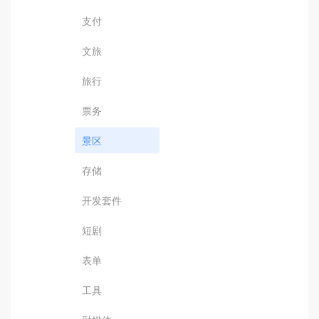
支付
文旅
旅行
票务
景区
存储
开发套件
短剧
表单
工具