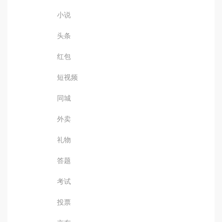
小说
头条
红包
短视频
同城
外卖
礼物
答题
考试
投票