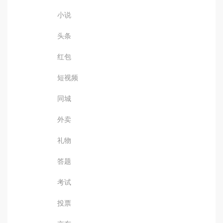
小说
头条
红包
短视频
同城
外卖
礼物
答题
考试
投票