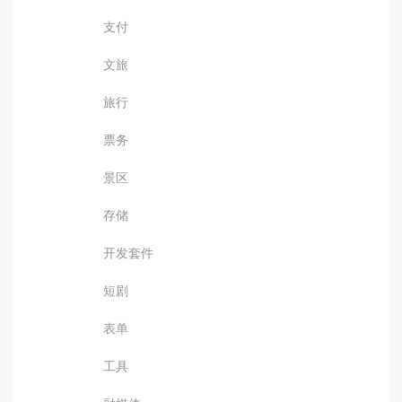
支付
文旅
旅行
票务
景区
存储
开发套件
短剧
表单
工具