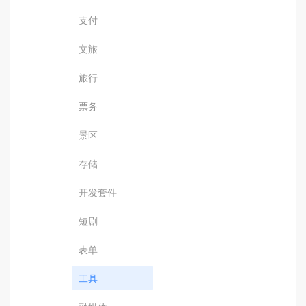
支付
文旅
旅行
票务
景区
存储
开发套件
短剧
表单
工具