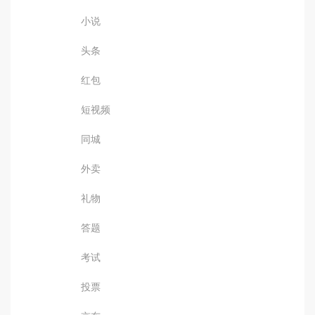
小说
头条
红包
短视频
同城
外卖
礼物
答题
考试
投票