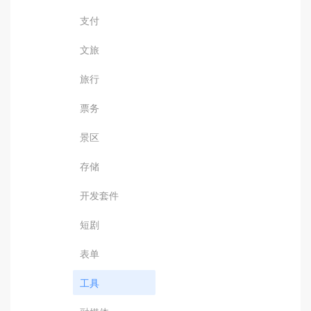
支付
文旅
旅行
票务
景区
存储
开发套件
短剧
表单
工具