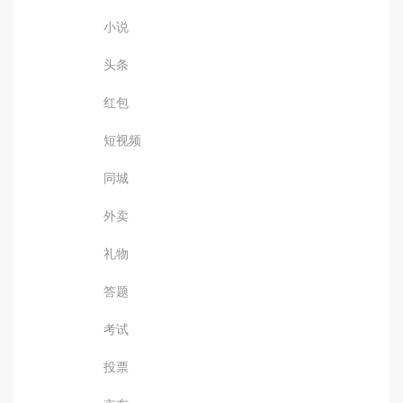
小说
头条
红包
短视频
同城
外卖
礼物
答题
考试
投票