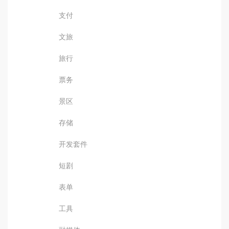
支付
文旅
旅行
票务
景区
存储
开发套件
短剧
表单
工具