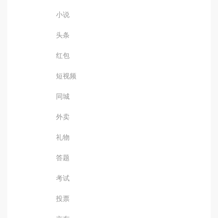
小说
头条
红包
短视频
同城
外卖
礼物
答题
考试
投票