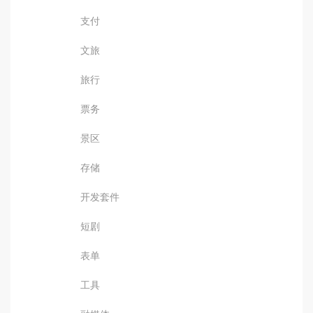
支付
文旅
旅行
票务
景区
存储
开发套件
短剧
表单
工具