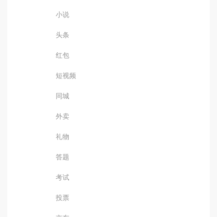
小说
头条
红包
短视频
同城
外卖
礼物
答题
考试
投票