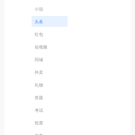
小说
头条
红包
短视频
同城
外卖
礼物
答题
考试
投票