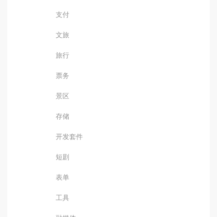
支付
文旅
旅行
票务
景区
存储
开发套件
短剧
表单
工具