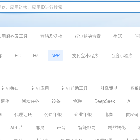
常用服务及工具
营销及活动
行业解决方案
生活
管
序
PC
H5
APP
支付宝小程序
百度小程序
钉钉接口
钉钉应用
钉钉辅助工具
引擎驱动
客服
硬件
巡检任务
设备
物联
DeepSeek
AI
商
代理记账
公司年报
企业年报
电商
供应链
AI图片
邮局
声音
智能邮筒
粉丝转化