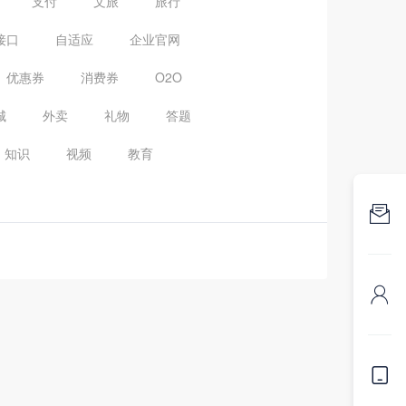
支付
文旅
旅行
接口
自适应
企业官网
优惠券
消费券
O2O
城
外卖
礼物
答题
知识
视频
教育


