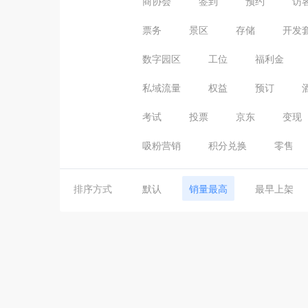
商协会
签到
预约
访
票务
景区
存储
开发
数字园区
工位
福利金
私域流量
权益
预订
考试
投票
京东
变现
吸粉营销
积分兑换
零售
排序方式
默认
销量最高
最早上架