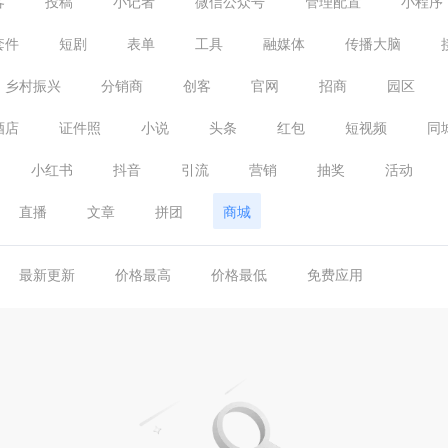
客
投稿
小记者
微信公众号
管理配置
小程序
套件
短剧
表单
工具
融媒体
传播大脑
乡村振兴
分销商
创客
官网
招商
园区
酒店
证件照
小说
头条
红包
短视频
同
小红书
抖音
引流
营销
抽奖
活动
直播
文章
拼团
商城
最新更新
价格最高
价格最低
免费应用