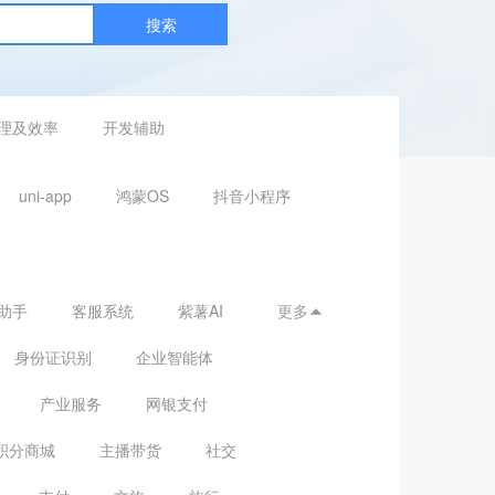
搜索
理及效率
开发辅助
uni-app
鸿蒙OS
抖音小程序
助手
客服系统
紫薯AI
更多

身份证识别
企业智能体
产业服务
网银支付
积分商城
主播带货
社交