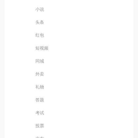
小说
头条
红包
短视频
同城
外卖
礼物
答题
考试
投票