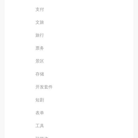
支付
文旅
旅行
票务
景区
存储
开发套件
短剧
表单
工具