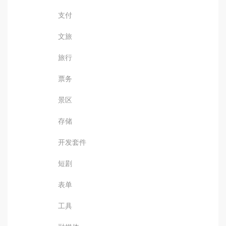
支付
文旅
旅行
票务
景区
存储
开发套件
短剧
表单
工具