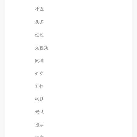
小说
头条
红包
短视频
同城
外卖
礼物
答题
考试
投票