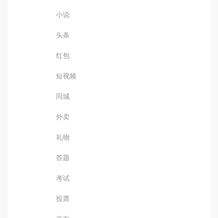
小说
头条
红包
短视频
同城
外卖
礼物
答题
考试
投票