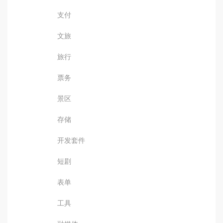
支付
文旅
旅行
票务
景区
存储
开发套件
短剧
表单
工具