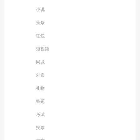
小说
头条
红包
短视频
同城
外卖
礼物
答题
考试
投票