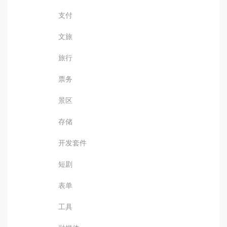
支付
文旅
旅行
票务
景区
存储
开发套件
短剧
表单
工具