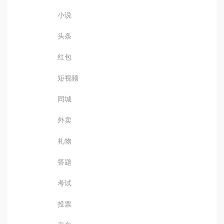
小说
头条
红包
短视频
同城
外卖
礼物
答题
考试
投票