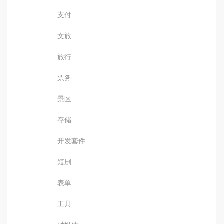
支付
文旅
旅行
票务
景区
存储
开发套件
短剧
表单
工具