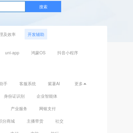
搜索
理及效率
开发辅助
uni-app
鸿蒙OS
抖音小程序
助手
客服系统
紫薯AI
更多

身份证识别
企业智能体
产业服务
网银支付
积分商城
主播带货
社交