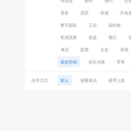
商协会
签到
预约
访
票务
景区
存储
开发
数字园区
工位
福利金
私域流量
权益
预订
考试
投票
京东
变现
吸粉营销
积分兑换
零售
排序方式
默认
销量最高
最早上架