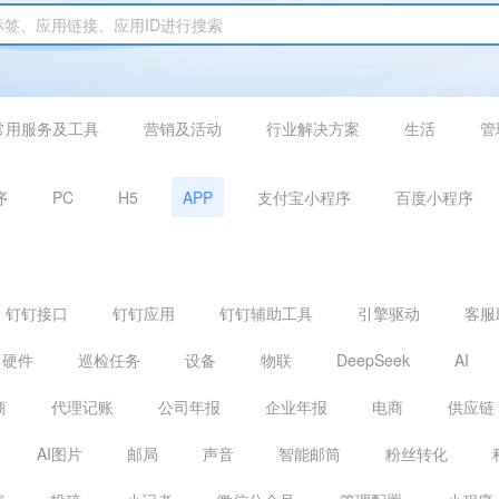
常用服务及工具
营销及活动
行业解决方案
生活
管
序
PC
H5
APP
支付宝小程序
百度小程序
钉钉接口
钉钉应用
钉钉辅助工具
引擎驱动
客服
硬件
巡检任务
设备
物联
DeepSeek
AI
商
代理记账
公司年报
企业年报
电商
供应链
AI图片
邮局
声音
智能邮筒
粉丝转化