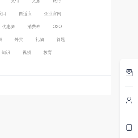
支付
文旅
旅行
接口
自适应
企业官网
优惠券
消费券
O2O
城
外卖
礼物
答题
知识
视频
教育


