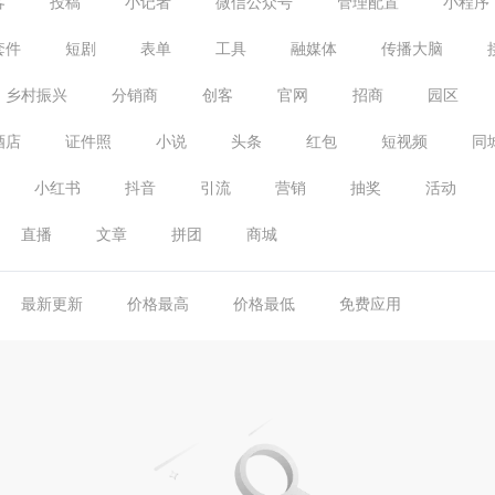
客
投稿
小记者
微信公众号
管理配置
小程序
套件
短剧
表单
工具
融媒体
传播大脑
乡村振兴
分销商
创客
官网
招商
园区
酒店
证件照
小说
头条
红包
短视频
同
小红书
抖音
引流
营销
抽奖
活动
直播
文章
拼团
商城
最新更新
价格最高
价格最低
免费应用