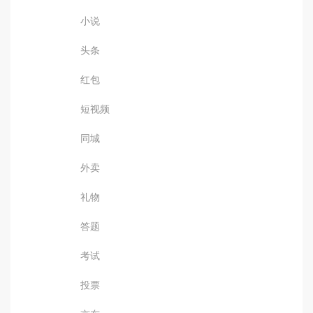
小说
头条
红包
短视频
同城
外卖
礼物
答题
考试
投票