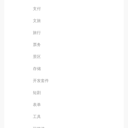
支付
文旅
旅行
票务
景区
存储
开发套件
短剧
表单
工具