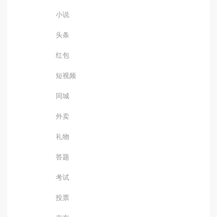
小说
头条
红包
短视频
同城
外卖
礼物
答题
考试
投票