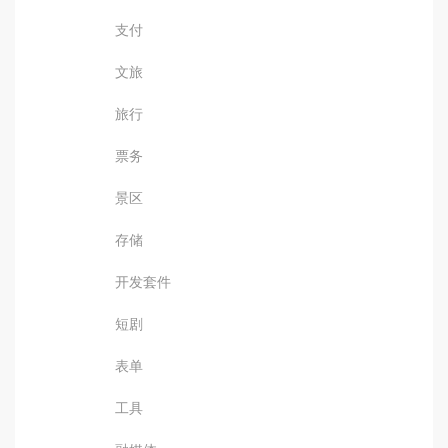
支付
文旅
旅行
票务
景区
存储
开发套件
短剧
表单
工具