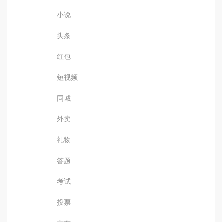
小说
头条
红包
短视频
同城
外卖
礼物
答题
考试
投票