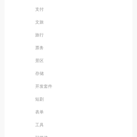
支付
文旅
旅行
票务
景区
存储
开发套件
短剧
表单
工具