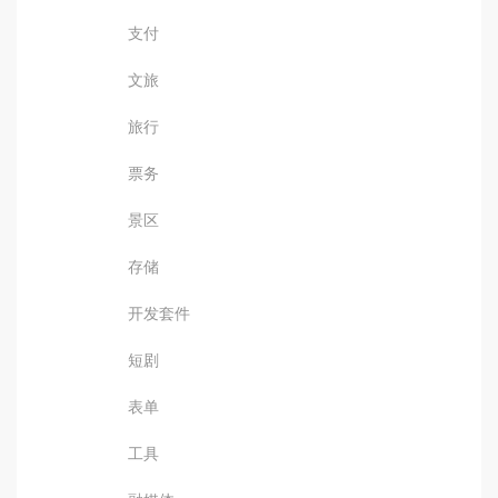
支付
文旅
旅行
票务
景区
存储
开发套件
短剧
表单
工具