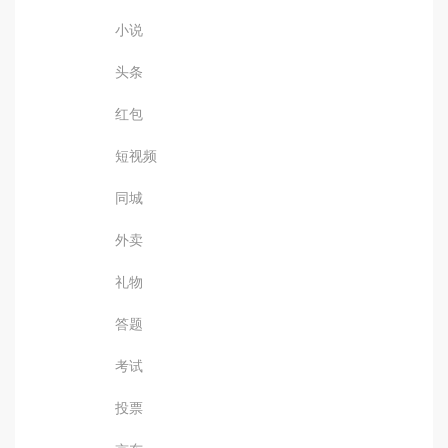
小说
头条
红包
短视频
同城
外卖
礼物
答题
考试
投票