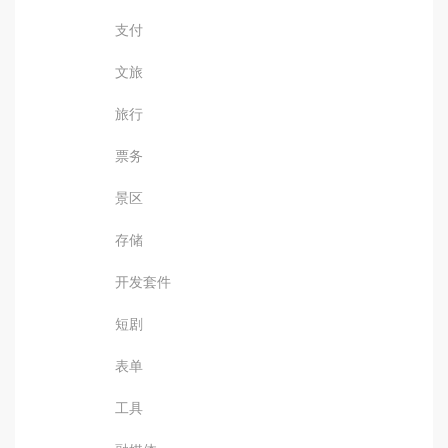
支付
文旅
旅行
票务
景区
存储
开发套件
短剧
表单
工具