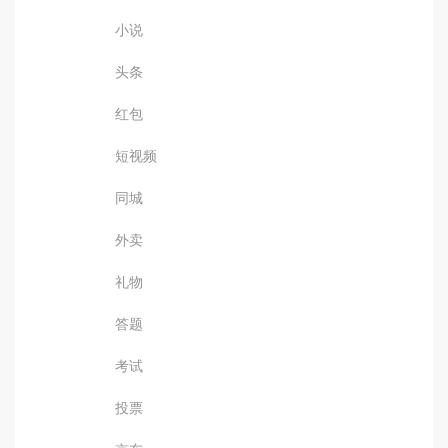
小说
头条
红包
短视频
同城
外卖
礼物
答题
考试
投票